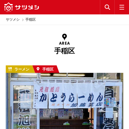
KEYWORD
公式アプリ
サツメシ
手稲区
お気に入り
AREA
ランキング
手稲区
コラム
ラーメン
手稲区
公式アプリ
利用規約
プライバシーポリシー