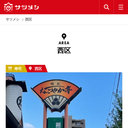
KEYWORD
公式アプリ
サツメシ
西区
お気に入り
AREA
ランキング
西区
コラム
寿司
西区
公式アプリ
利用規約
プライバシーポリシー