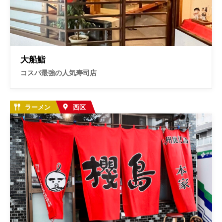
大船鮨
コスパ最強の人気寿司店
ラーメン
西区