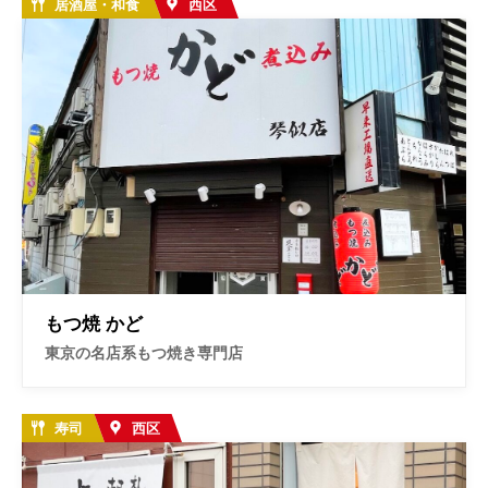
居酒屋・和食
西区
もつ焼 かど
東京の名店系もつ焼き専門店
寿司
西区