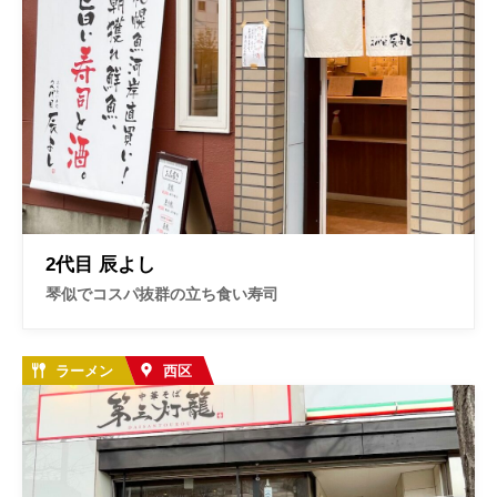
2代目 辰よし
琴似でコスパ抜群の立ち食い寿司
ラーメン
西区