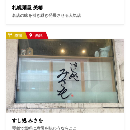
札幌麺屋 美椿
名店の味を引き継ぎ発展させる人気店
寿司
西区
すし処 みさを
琴似で気軽に寿司を味わうならここ