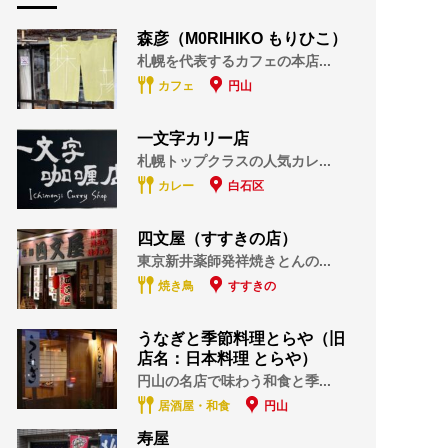
森彦（M0RIHIKO もりひこ）
札幌を代表するカフェの本店...
カフェ
円山
一文字カリー店
札幌トップクラスの人気カレ...
カレー
白石区
四文屋（すすきの店）
東京新井薬師発祥焼きとんの...
焼き鳥
すすきの
うなぎと季節料理とらや（旧
店名：日本料理 とらや）
円山の名店で味わう和食と季...
居酒屋・和食
円山
寿屋