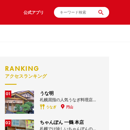
公式アプリ
RANKING
アクセスランキング
01
うな明
札幌屈指の人気うなぎ料理店...
うなぎ
円山
02
ちゃんぽん 一鶴 本店
札幌では珍しいちゃんぽんの...