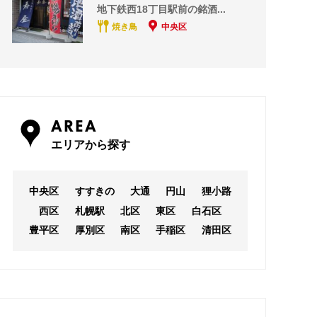
地下鉄西18丁目駅前の銘酒...
焼き鳥
中央区
AREA
エリアから探す
中央区
すすきの
大通
円山
狸小路
西区
札幌駅
北区
東区
白石区
豊平区
厚別区
南区
手稲区
清田区