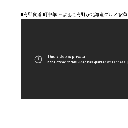
■有野食道”町中華”～よゐこ有野が北海道グルメを満