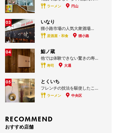
ラーメン
円山
03
いなり
狸小路市場の人気大衆酒場...
居酒屋・和食
狸小路
04
鮨ノ蔵
他では体験できない驚きの寿...
寿司
大通
05
とくいち
フレンチの技法を駆使したこ...
ラーメン
中央区
RECOMMEND
おすすめ店舗