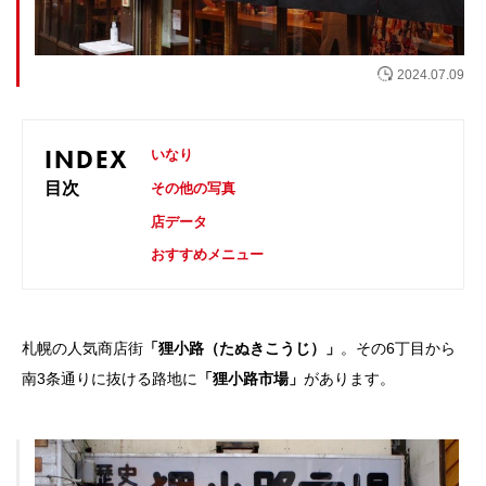
お問い合わせ
2024.07.09
INDEX
いなり
目次
その他の写真
店データ
おすすめメニュー
札幌の人気商店街
「狸小路（たぬきこうじ）」
。その6丁目から
南3条通りに抜ける路地に
「狸小路市場」
があります。