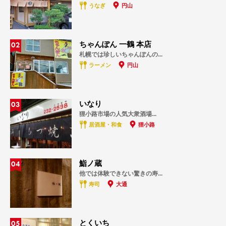
うなぎ
円山
02
ちゃんぽん 一鶴 本店
札幌では珍しいちゃんぽんの...
ラーメン
円山
03
いなり
狸小路市場の人気大衆酒場...
居酒屋・和食
狸小路
04
鮨ノ蔵
他では体験できない驚きの寿...
寿司
大通
05
とくいち