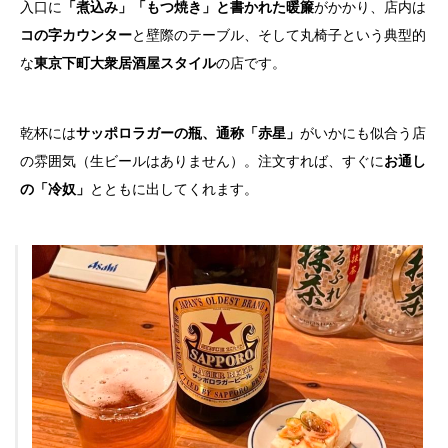
入口に
「煮込み」「もつ焼き」と書かれた暖簾
がかかり、店内は
コの字カウンター
と壁際のテーブル、そして丸椅子という典型的
な
東京下町大衆居酒屋スタイル
の店です。
乾杯には
サッポロラガーの瓶、通称「赤星」
がいかにも似合う店
の雰囲気（生ビールはありません）。注文すれば、すぐに
お通し
の「冷奴」
とともに出してくれます。