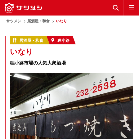
KEYWORD
公式アプリ
サツメシ
居酒屋・和食
いなり
お気に入り
居酒屋・和食
狸小路
いなり
ランキング
狸小路市場の人気大衆酒場
コラム
公式アプリ
利用規約
プライバシーポリシー