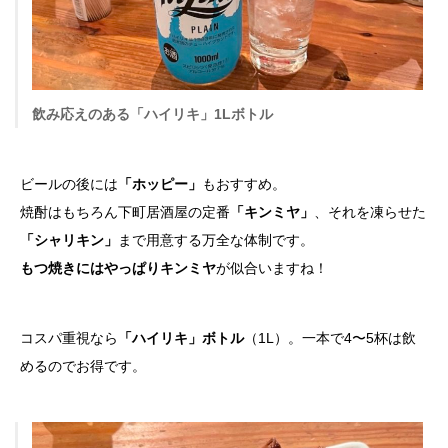
飲み応えのある「ハイリキ」1Lボトル
ビールの後には
「ホッピー」
もおすすめ。
焼酎はもちろん下町居酒屋の定番
「キンミヤ」
、それを凍らせた
「シャリキン」
まで用意する万全な体制です。
もつ焼きにはやっぱりキンミヤ
が似合いますね！
コスパ重視なら
「ハイリキ」ボトル
（1L）。一本で4〜5杯は飲
めるのでお得です。