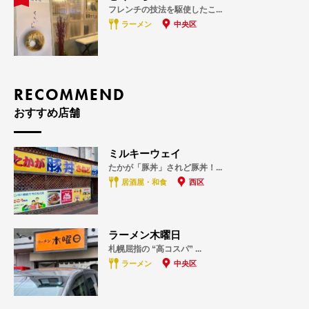
フレンチの技法を駆使したこ...
ラーメン
中央区
RECOMMEND
おすすめ店舗
ミルキーウェイ
たかが「豚丼」されど豚丼！...
居酒屋・和食
西区
ラーメン木曜日
札幌屈指の “高コスパ” ...
ラーメン
中央区