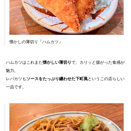
懐かしの薄切り「ハムカツ」
ハムカツはこれまた
懐かしい薄切り
で、カリッと揚がった食感が
魅力。
レバカツも
ソースをたっぷり纏わせた下町風
というこの店らしい
一品です。