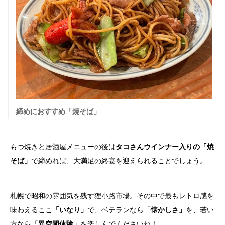
締めにおすすめ「焼そば」
もつ焼きと居酒屋メニューの後は
タコさんウインナー入りの「焼
そば」
で締めれば、大満足の終宴を迎えられることでしょう。
札幌で昭和の雰囲気を残す狸小路市場。その中で最もレトロ感を
味わえるここ
「いなり」
で、ベテランなら「
懐かしさ」
を、若い
方なら「
異空間体験」
を楽しんでくださいね！