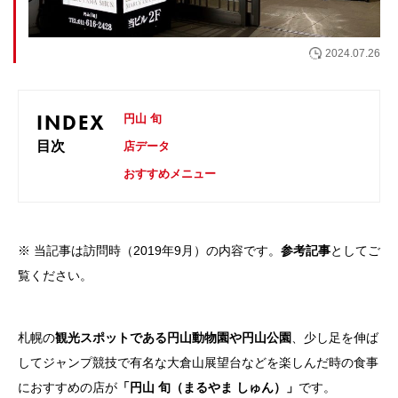
お問い合わせ
2024.07.26
INDEX
円山 旬
目次
店データ
おすすめメニュー
※ 当記事は訪問時（2019年9月）の内容です。
参考記事
としてご
覧ください。
札幌の
観光スポットである円山動物園や円山公園
、少し足を伸ば
してジャンプ競技で有名な大倉山展望台などを楽しんだ時の食事
におすすめの店が
「円山 旬（まるやま しゅん）」
です。