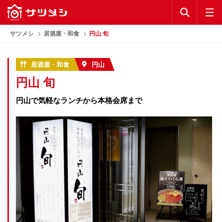
KEYWORD
公式アプリ
サツメシ
居酒屋・和食
円山 旬
お気に入り
居酒屋・和食
円山
円山 旬
ランキング
円山で気軽なランチから本格会席まで
コラム
公式アプリ
利用規約
プライバシーポリシー