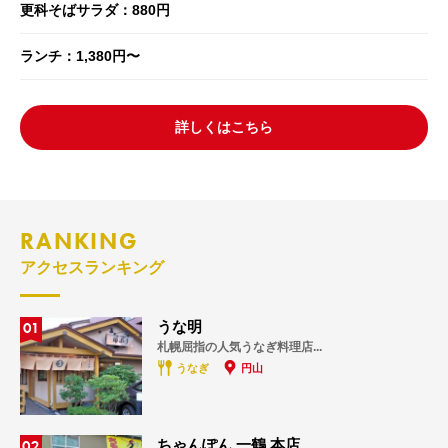
更科そばサラダ：880円
ランチ：1,380円〜
詳しくはこちら
RANKING
アクセスランキング
01
うな明
札幌屈指の人気うなぎ料理店...
うなぎ
円山
02
ちゃんぽん 一鶴 本店