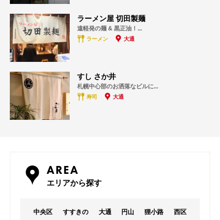
ラーメン屋 切田製麺
遠軽発の麺 & 黒正油！...
ラーメン
大通
すし さか井
札幌中心部のお洒落なビルに...
寿司
大通
AREA
エリアから探す
中央区
すすきの
大通
円山
狸小路
西区