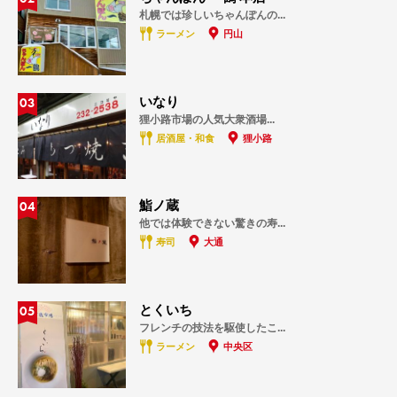
札幌では珍しいちゃんぽんの...
ラーメン
円山
03
いなり
狸小路市場の人気大衆酒場...
居酒屋・和食
狸小路
04
鮨ノ蔵
他では体験できない驚きの寿...
寿司
大通
05
とくいち
フレンチの技法を駆使したこ...
ラーメン
中央区