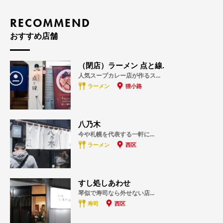
RECOMMEND
おすすめ店舗
（閉店）ラーメン 点と線.
人気スープカレー店が作るス...
ラーメン
狸小路
八乃木
今や札幌を代表する一軒に...
ラーメン
西区
すし処しあわせ
琴似で寿司なら外せない店...
寿司
西区