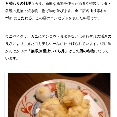
月替わりの料理
もあり、新鮮な魚類を使った酒肴や特製サラダ・
各種の煮物・焼き物・揚げ物が並びます。全て店名通り素材の
“旬” にこだわる
、この店のコンセプトを表した料理です。
ウニやイクラ、カニにアンコウ・真ダチなどはそれぞれの
活きの
良さ
により、見た目も美しい一品に仕上げられています。特に輝
かんばかりの
「無添加 極上いくら丼」はこの店の名物
になって
います。