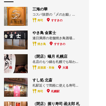
三海の華
コスパ抜群の「〆のお鮨」...
寿司
すすきの
やき鳥 金富士
連日満席の老舗焼き鳥酒場...
焼き鳥
すすきの
（閉店）蟻月 札幌店
名店のもつ鍋を札幌でも味わ...
居酒屋・和食
大通
すし処 北斎
札駅近くで気軽に使える寿司...
寿司
札幌駅
（閉店）握り寿司 函太郎 札