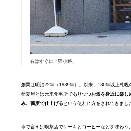
右はすぐに「狸小路」
創業は明治22年（1889年）。以来、130年以上
蕎麦屋とは元来食事所でありつつ
お酒を身近に楽し
み、蕎麦で仕上げる
という使われ方をされてきまし
今で言えば喫茶店でケーキとコーヒーなどを味わう