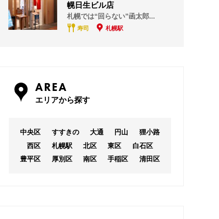
幌日生ビル店
札幌では“回らない”函太郎...
寿司
札幌駅
AREA
エリアから探す
中央区
すすきの
大通
円山
狸小路
西区
札幌駅
北区
東区
白石区
豊平区
厚別区
南区
手稲区
清田区