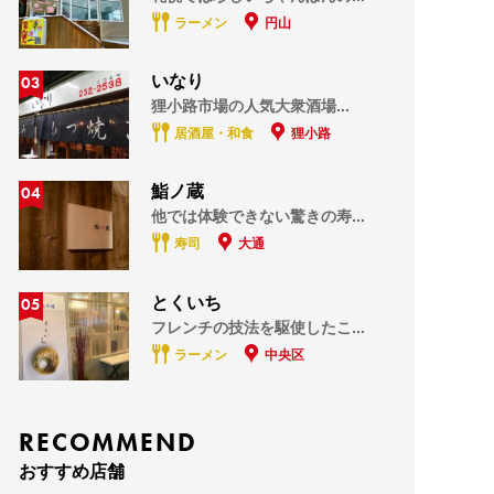
ラーメン
円山
03
いなり
狸小路市場の人気大衆酒場...
居酒屋・和食
狸小路
04
鮨ノ蔵
他では体験できない驚きの寿...
寿司
大通
05
とくいち
フレンチの技法を駆使したこ...
ラーメン
中央区
RECOMMEND
おすすめ店舗