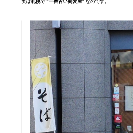
実は
札幌で “一番古い蕎麦屋”
なのです。