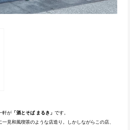
一軒が
「酒とそば まるき」
です。
に一見和風喫茶のような店造り。しかしながらこの店、