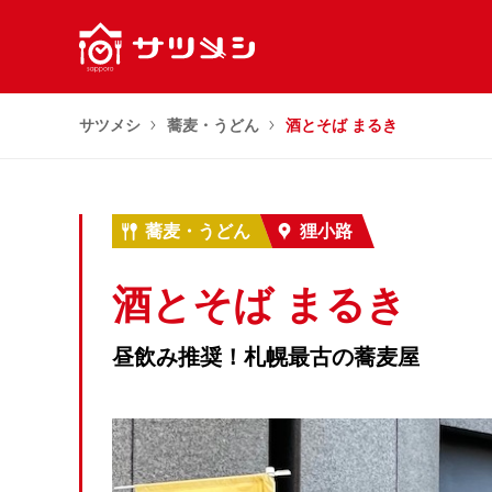
サツメシ
蕎麦・うどん
酒とそば まるき
蕎麦・うどん
狸小路
酒とそば まるき
昼飲み推奨！札幌最古の蕎麦屋