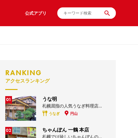
公式アプリ
RANKING
アクセスランキング
01
うな明
札幌屈指の人気うなぎ料理店...
うなぎ
円山
02
ちゃんぽん 一鶴 本店
札幌では珍しいちゃんぽんの...