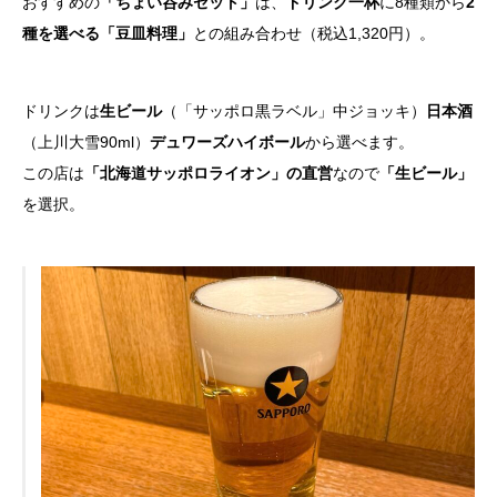
おすすめの
「ちょい呑みセット」
は、
ドリンク一杯
に8種類から
2
種を選べる「豆皿料理」
との組み合わせ（税込1,320円）。
ドリンクは
生ビール
（「サッポロ黒ラベル」中ジョッキ）
日本酒
（上川大雪90ml）
デュワーズハイボール
から選べます。
この店は
「北海道サッポロライオン」の直営
なので
「生ビール」
を選択。