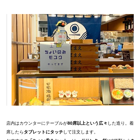
店内はカウンターにテーブルが
80席以上という広々
した造り。着
席したら
タブレットにタッチ
して注文します。