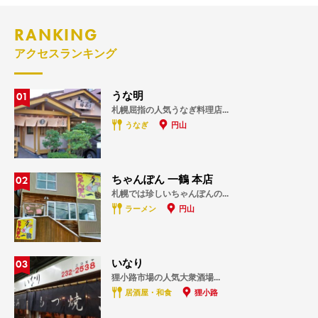
RANKING
アクセスランキング
01
うな明
札幌屈指の人気うなぎ料理店...
うなぎ
円山
02
ちゃんぽん 一鶴 本店
札幌では珍しいちゃんぽんの...
ラーメン
円山
03
いなり
狸小路市場の人気大衆酒場...
居酒屋・和食
狸小路