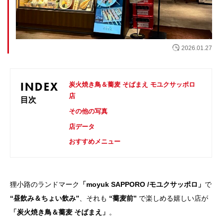
お問い合わせ
2026.01.27
INDEX
炭火焼き鳥＆蕎麦 そばまえ モユクサッポロ
店
目次
その他の写真
店データ
おすすめメニュー
狸小路のランドマーク
「moyuk SAPPORO /モユクサッポロ」
で
“昼飲み＆ちょい飲み”
、それも
“蕎麦前”
で楽しめる嬉しい店が
「炭火焼き鳥＆蕎麦 そばまえ」
。