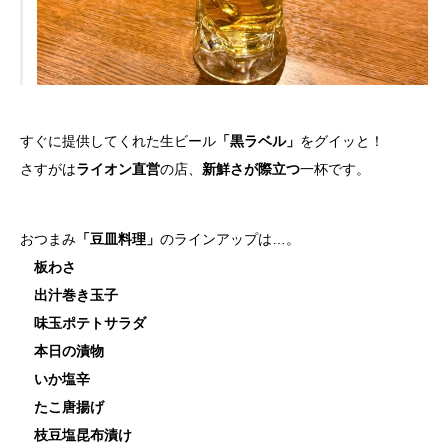
すぐに提供してくれた生ビール
「黒ラベル」
をグイッと！
さすがは
ライオン直営
の店、
新鮮さが際立つ
一杯です。
おつまみ
「豆皿料理」
のラインアップは…。
板わさ
出汁巻き玉子
味玉ポテトサラダ
本日の漬物
いか塩辛
たこ唐揚げ
枝豆塩昆布漬け