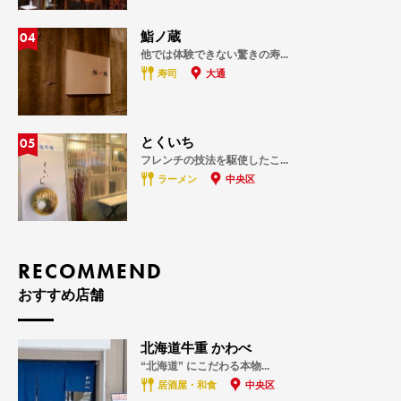
04
鮨ノ蔵
他では体験できない驚きの寿...
寿司
大通
05
とくいち
フレンチの技法を駆使したこ...
ラーメン
中央区
RECOMMEND
おすすめ店舗
北海道牛重 かわべ
“北海道” にこだわる本物...
居酒屋・和食
中央区