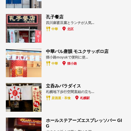
孔子餐店
四川麻婆豆腐とランチが人気...
中華
北区
中華バル唐韻 モユクサッポロ店
狸小路moyukで便利に使...
中華
狸小路
立呑みパラダイス
札幌地下歩行空間直結の立ち...
居酒屋・和食
札幌駅
ホールステアーズエスプレッソバー GI
G