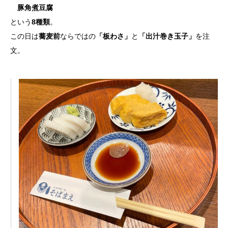
豚角煮豆腐
という
8種類
。
この日は
蕎麦前
ならではの
「板わさ」
と
「出汁巻き玉子」
を注
文。