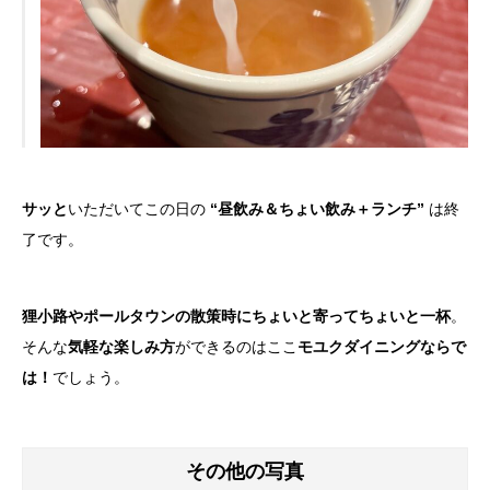
サッと
いただいてこの日の
“昼飲み＆ちょい飲み＋ランチ”
は終
了です。
狸小路やポールタウンの散策時にちょいと寄ってちょいと一杯
。
そんな
気軽な楽しみ方
ができるのはここ
モユクダイニングならで
は！
でしょう。
その他の写真