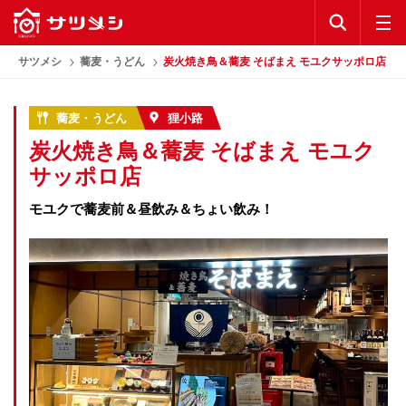
KEYWORD
公式アプリ
サツメシ
蕎麦・うどん
炭火焼き鳥＆蕎麦 そばまえ モユクサッポロ店
お気に入り
蕎麦・うどん
狸小路
炭火焼き鳥＆蕎麦 そばまえ モユク
ランキング
サッポロ店
コラム
モユクで蕎麦前＆昼飲み＆ちょい飲み！
公式アプリ
利用規約
プライバシーポリシー