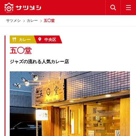
KEYWORD
公式アプリ
サツメシ
カレー
五◯堂
お気に入り
カレー
中央区
五◯堂
ランキング
ジャズの流れる人気カレー店
コラム
公式アプリ
利用規約
プライバシーポリシー