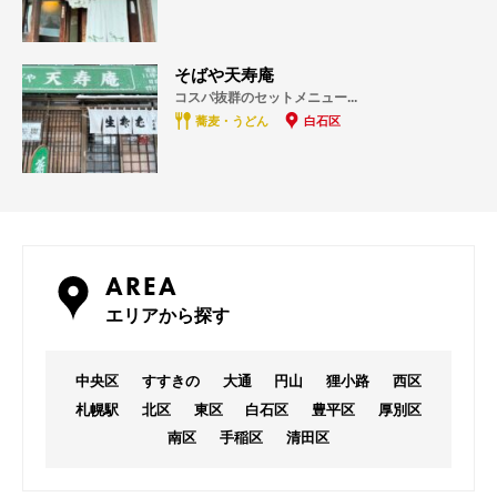
そばや天寿庵
コスパ抜群のセットメニュー...
蕎麦・うどん
白石区
AREA
エリアから探す
中央区
すすきの
大通
円山
狸小路
西区
札幌駅
北区
東区
白石区
豊平区
厚別区
南区
手稲区
清田区