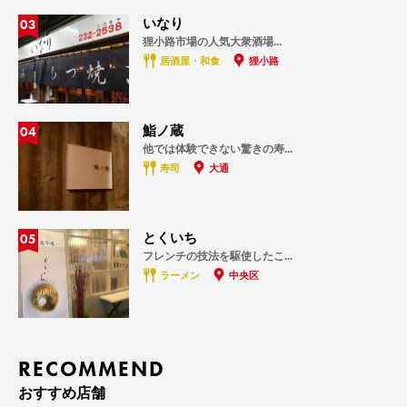
03
いなり
狸小路市場の人気大衆酒場...
居酒屋・和食
狸小路
04
鮨ノ蔵
他では体験できない驚きの寿...
寿司
大通
05
とくいち
フレンチの技法を駆使したこ...
ラーメン
中央区
RECOMMEND
おすすめ店舗