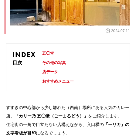
お問い合わせ
2024.07.11
INDEX
五◯堂
目次
その他の写真
店データ
おすすめメニュー
すすきの中心部から少し離れた（西南）場所にある人気のカレー
店、
「カリー乃 五◯堂（ごーまるどう）」
をご紹介します。
住宅街の一角で目立たない店構えながら、入口横の
「ーリカ」の
文字看板が目印
になるでしょう。