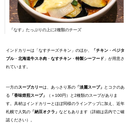
「なす」たっぷりの上に2種類のチーズ
インドカリーは「なすチーズチキン」のほか、
「チキン
・
ベジタ
ブル
・
北海道牛スネ肉
・
なすチキン
・
特製シーフード
」が用意さ
れています。
一方の
スープカリー
は、あっさり系の
「淡麗スープ」
とコクのあ
る
「香味焙煎スープ」
（＋100円）と2種類のスープがありま
す。具材はインドカリーとほぼ同様のラインアップに加え、近年
札幌で人気の
「納豆オクラ」
などもあります（詳細は店内でご確
認ください）。