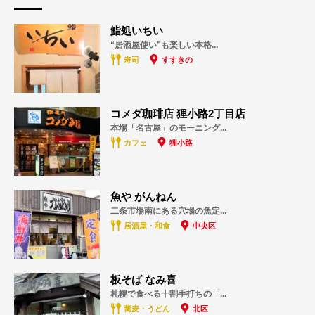
鮨処いちい
“居酒屋使い”も楽しい本格...
寿司
すすきの
コメダ珈琲店 狸小路2丁目店
本場「名古屋」のモーニング...
カフェ
狸小路
魚や がんねん
二条市場南にある穴場の魚定...
居酒屋・和食
中央区
板そば なみ喜
札幌で食べる十割手打ちの「...
蕎麦・うどん
北区