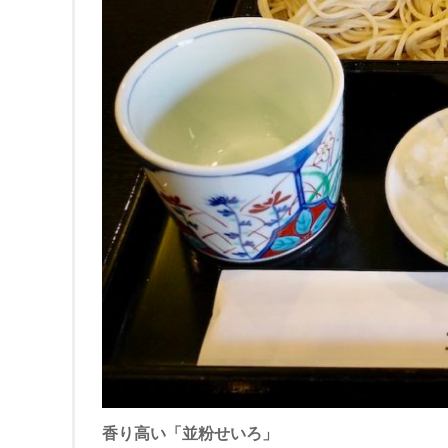
香り高い「並粉せいろ」