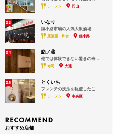
ラーメン
円山
03
いなり
狸小路市場の人気大衆酒場...
居酒屋・和食
狸小路
04
鮨ノ蔵
他では体験できない驚きの寿...
寿司
大通
05
とくいち
フレンチの技法を駆使したこ...
ラーメン
中央区
RECOMMEND
おすすめ店舗