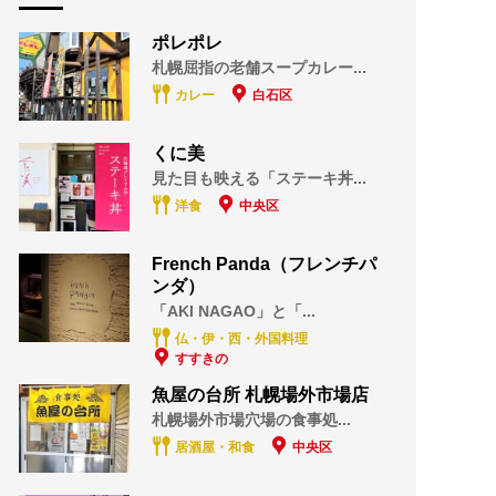
ポレポレ
札幌屈指の老舗スープカレー...
カレー
白石区
くに美
見た目も映える「ステーキ丼...
洋食
中央区
French Panda（フレンチパ
ンダ）
「AKI NAGAO」と「...
仏・伊・西・外国料理
すすきの
魚屋の台所 札幌場外市場店
札幌場外市場穴場の食事処...
居酒屋・和食
中央区