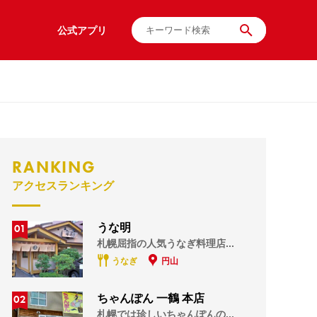
公式アプリ
RANKING
アクセスランキング
01
うな明
札幌屈指の人気うなぎ料理店...
うなぎ
円山
02
ちゃんぽん 一鶴 本店
札幌では珍しいちゃんぽんの...