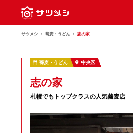
サツメシ
蕎麦・うどん
志の家
蕎麦・うどん
中央区
志の家
札幌でもトップクラスの人気蕎麦店