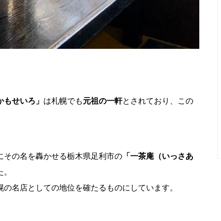
かもせいろ」
は札幌でも
元祖の一軒
とされており、この
にその名を轟かせる栃木県足利市の
「一茶庵（いっさあ
た。
幌の名店としての地位を確たるものにしています。