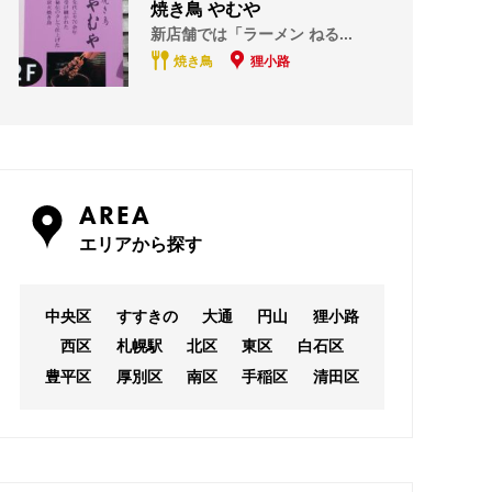
焼き鳥 やむや
新店舗では「ラーメン ねる...
焼き鳥
狸小路
AREA
エリアから探す
中央区
すすきの
大通
円山
狸小路
西区
札幌駅
北区
東区
白石区
豊平区
厚別区
南区
手稲区
清田区