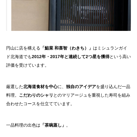
円山に店を構える
「鮨菜 和喜智（わきち）」
はミシュランガイ
ド北海道でも
2012年・2017年と連続して2つ星を獲得
という高い
評価を受けています。
厳選した
北海道食材を中心
に、
独自のアイデア
を盛り込んだ一品
料理。
こだわりのシャリ
とのマリアージュを重視した寿司を組み
合わせたコースを仕立てています。
一品料理の出色は
「茶碗蒸し」
。