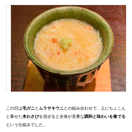
この日は
毛ガニ
と
ムラサキウニ
との組み合わせで、上にちょこん
と乗せた
本わさび
を混ぜると全体が見事な
調和と味わいを奏でる
という仕組みでした。