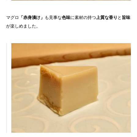
マグロ
「赤身漬け」
も見事な
色味
に素材の持つ
上質な香り
と
旨味
が楽しめました。