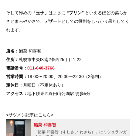
そして締めの
「玉子」
はまさに
“プリン”
といえるほどの柔らか
さとまろやかさで、
デザート
としての役割をしっかり果たしてく
れます。
店名：
鮨菜 和喜智
住所：
札幌市中央区南2条西25丁目1-22
電話番号：
011-640-3768
営業時間：
18:00〜20:00、20:30〜22:30（2部制）
定休日：
月曜日（不定休あり）
アクセス：
地下鉄東西線円山公園駅 徒歩5分
<サツメシ記事はこちら>
鮨菜 和喜智
「鮨菜 和喜智（すしさい わきち）」はミシュランガ