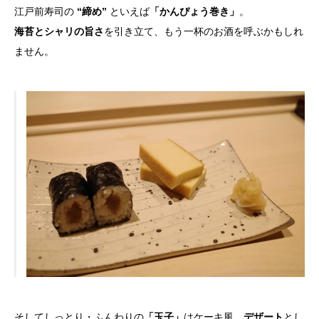
江戸前寿司の
“締め”
といえば
「かんぴょう巻き」
。
海苔とシャリの旨さ
を引き立て、もう一杯のお酒を呼ぶかもしれ
ません。
そしてしっとり・ふんわりの
「玉子」
はケーキ風。
デザート
とし