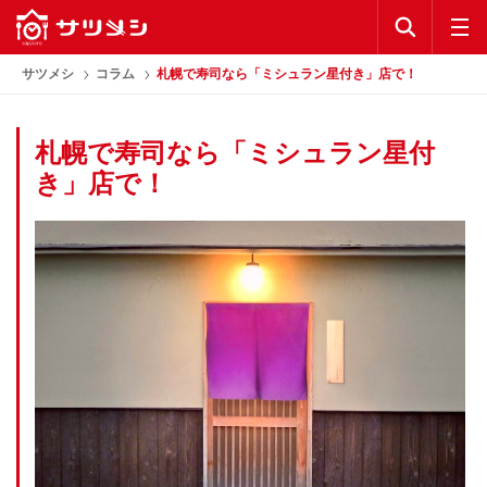
KEYWORD
公式アプリ
サツメシ
コラム
札幌で寿司なら「ミシュラン星付き」店で！
お気に入り
札幌で寿司なら「ミシュラン星付
き」店で！
ランキング
コラム
公式アプリ
利用規約
プライバシーポリシー