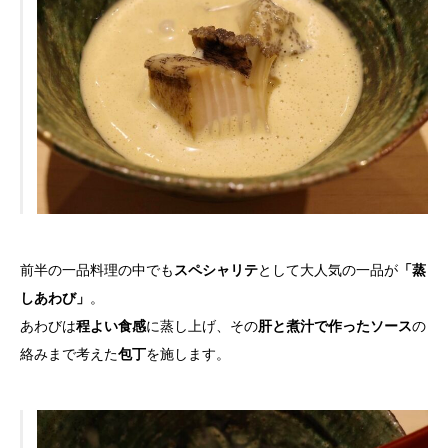
前半の一品料理の中でも
スペシャリテ
として大人気の一品が
「蒸
しあわび」
。
あわびは
程よい食感
に蒸し上げ、その
肝と煮汁で作ったソース
の
絡みまで考えた
包丁
を施します。