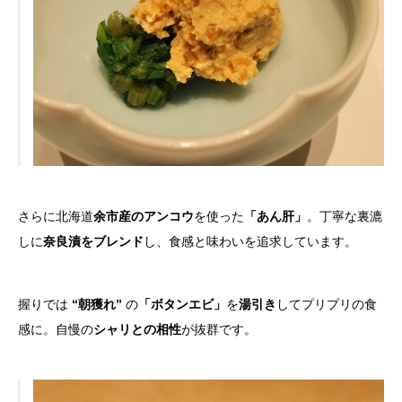
さらに北海道
余市産のアンコウ
を使った
「あん肝」
。丁寧な裏漉
しに
奈良漬をブレンド
し、食感と味わいを追求しています。
握りでは
“朝獲れ”
の
「ボタンエビ」
を
湯引き
してプリプリの食
感に。自慢の
シャリとの相性
が抜群です。