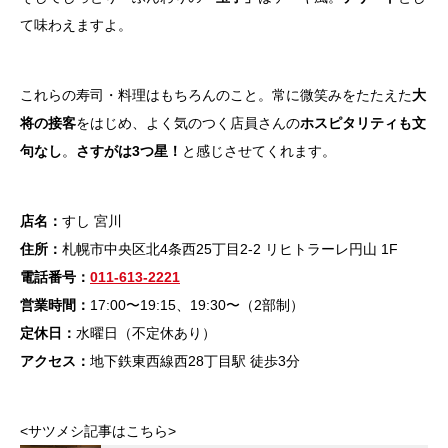
て味わえますよ。
これらの寿司・料理はもちろんのこと。常に微笑みをたたえた
大
将の接客
をはじめ、よく気のつく店員さんの
ホスピタリティも文
句なし
。
さすがは3つ星！
と感じさせてくれます。
店名：
すし 宮川
住所：
札幌市中央区北4条西25丁目2-2 リヒトラーレ円山 1F
電話番号：
011-613-2221
営業時間：
17:00〜19:15、19:30〜（2部制）
定休日：
水曜日（不定休あり）
アクセス：
地下鉄東西線西28丁目駅 徒歩3分
<サツメシ記事はこちら>