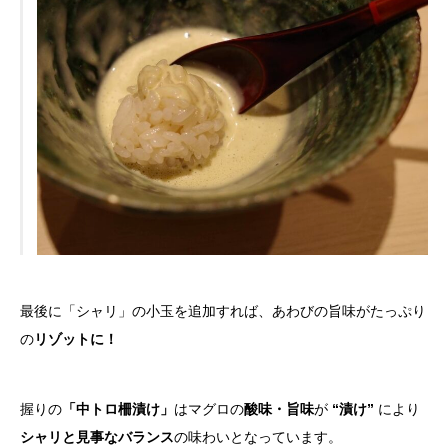
最後に「シャリ」の小玉を追加すれば、あわびの旨味がたっぷり
の
リゾットに！
握りの
「中トロ柵漬け」
はマグロの
酸味・旨味
が
“漬け”
により
シャリと見事なバランス
の味わいとなっています。