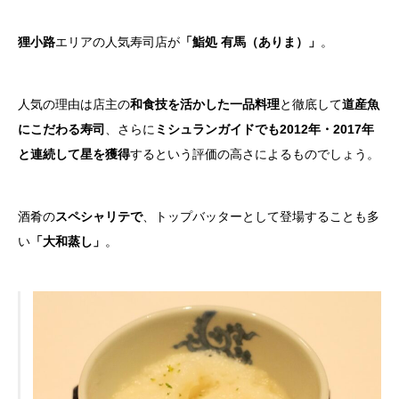
狸小路
エリアの人気寿司店が
「鮨処 有馬（ありま）」
。
人気の理由は店主の
和食技を活かした一品料理
と徹底して
道産魚
にこだわる寿司
、さらに
ミシュランガイドでも2012年・2017年
と連続して星を獲得
するという評価の高さによるものでしょう。
酒肴の
スペシャリテで
、トップバッターとして登場することも多
い
「大和蒸し」
。