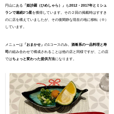
円山にある
「姫沙羅（ひめしゃら）」
も
2012・2017年とミシュ
ランで連続2つ星
を獲得しています。その２回の掲載時はすすき
のに店を構えていましたが、その後閑静な現在の地に移転（※）
しています。
メニューは
「おまかせ」
の1コースのみ。
酒肴系の一品料理と寿
司
の組み合わせで構成されることは他の店と同様ですが、この店
では
ちょっと変わった提供方法
になります。