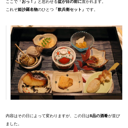
ここで
「おっ！」
と思わせる
盆が目の前に
置かれます。
これぞ
姫沙羅名物
のひとつ
「飲兵衛セット」
です。
内容はその日によって変わりますが、この日は
8品の酒肴
が並び
ました。