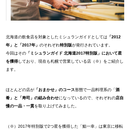
北海道の飲食店を対象としたミシュランガイドとしては
「2012
年」と「2017年」
のそれぞれ
特別版
が発行されています。
今回はその
「ミシュランガイド 北海道2017特別版」において星
を獲得
しており、現在も札幌で営業している店（※）をご紹介し
ます。
ほとんどの店が
「おまかせ」のコース
形態で一品料理系の「
酒
肴」と「寿司」の組み合わせ
になっているので、それぞれの
店自
慢の一品・一貫
を取り上げてみました。
（※）2017年特別版で2つ星を獲得した「鮨一幸」は東京に移転