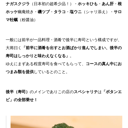
ナガスクジラ
（日本初の超希少品！）・
ホッキひも
・
あん肝
・
根
ホッケ
幽庵焼き・
磯ツブ
・
タラコ
・
塩ウニ
（シャリ添え）・
サロ
マ牡蠣
（粉醤油）
一般には前半が一品料理・酒肴で後半に寿司という構成ですが、
大将曰く
「前半に酒肴を出すとお酒ばかり進んでしまい、後半の
寿司はしっかりと味わえなくなる」
。
ゆえにまずある程度寿司を食べてもらって、
コースの真ん中にお
つまみ類を提供
しているとのこと。
後半（寿司）
のメインでありこの店の
スペシャリテ
は
「ボタンエ
ビ」の全部乗せ！