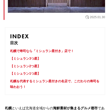
お問い合わせ
2025.01.30
INDEX
目次
札幌で寿司なら「ミシュラン星付き」店で！
【ミシュラン3つ星】
【ミシュラン2つ星】
【ミシュラン1つ星】
札幌を代表するミシュラン星付きの名店で、こだわりの寿司を
味わおう！
札幌
といえば北海道全域からの
海鮮素材が集まるグルメ都市
であ