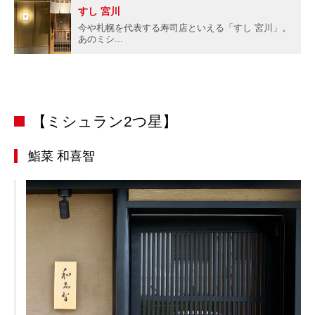
すし 宮川
今や札幌を代表する寿司店といえる「すし 宮川」。
あのミシ...
【ミシュラン2つ星】
鮨菜 和喜智