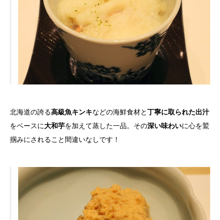
北海道の誇る
高級魚キンキ
などの海鮮食材と
丁寧に取られた出汁
をベースに
大和芋
を加えて蒸した一品。その
深い味わい
に心を鷲
掴みにされること間違いなしです！