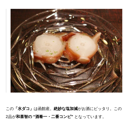
この
「水ダコ」
は函館産。
絶妙な塩加減
がお酒にピッタリ。この
2品が
和喜智の “酒肴一・二番コンビ”
となっています。