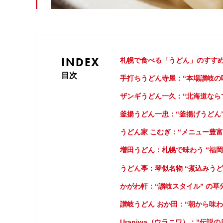
INDEX
札幌で食べる「うどん」のすすめ
目次
手打ちうどん寺屋：“本場讃岐の味
ザンギうどん一久：“北海道なら
釜揚うどん一忠：“釜揚げうどん”
うどん家 こむぎ：“メニュー豊富
増田うどん：札幌で味わう “福
うどん亭：琴似名物 “煮込みうど
かがわ軒：“讃岐スタイル” の草
讃岐うどん おか田：“朝から味わ
Uraniwa（ウラニワ）：“伝説