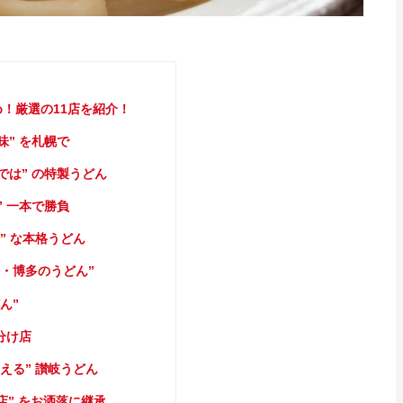
！厳選の11店を紹介！
” を札幌で
では” の特製うどん
 一本で勝負
” な本格うどん
岡・博多のうどん”
ん”
分け店
える” 讃岐うどん
の店” をお洒落に継承