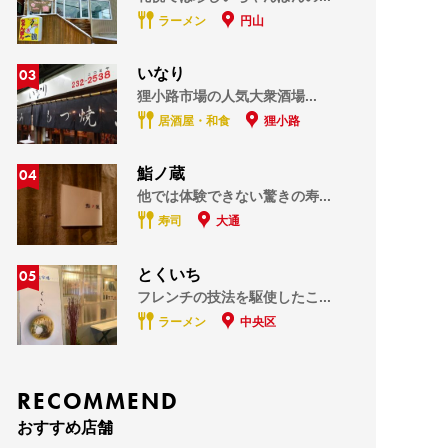
ラーメン
円山
03
いなり
狸小路市場の人気大衆酒場...
居酒屋・和食
狸小路
04
鮨ノ蔵
他では体験できない驚きの寿...
寿司
大通
05
とくいち
フレンチの技法を駆使したこ...
ラーメン
中央区
RECOMMEND
おすすめ店舗