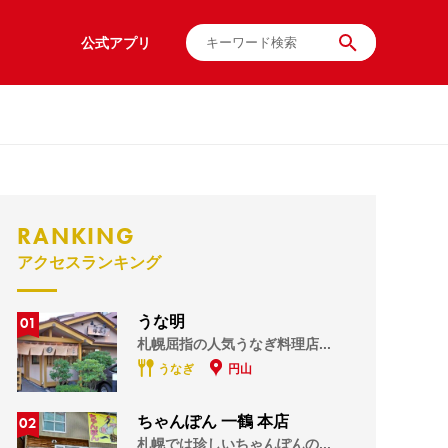
公式アプリ
RANKING
アクセスランキング
01
うな明
札幌屈指の人気うなぎ料理店...
うなぎ
円山
02
ちゃんぽん 一鶴 本店
札幌では珍しいちゃんぽんの...