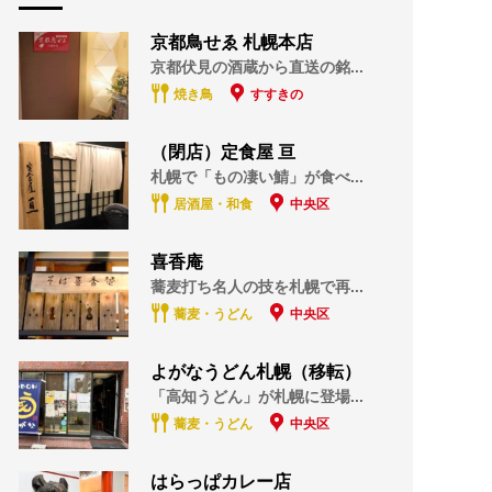
京都鳥せゑ 札幌本店
京都伏見の酒蔵から直送の銘...
焼き鳥
すすきの
（閉店）定食屋 亘
札幌で「もの凄い鯖」が食べ...
居酒屋・和食
中央区
喜香庵
蕎麦打ち名人の技を札幌で再...
蕎麦・うどん
中央区
よがなうどん札幌（移転）
「高知うどん」が札幌に登場...
蕎麦・うどん
中央区
はらっぱカレー店