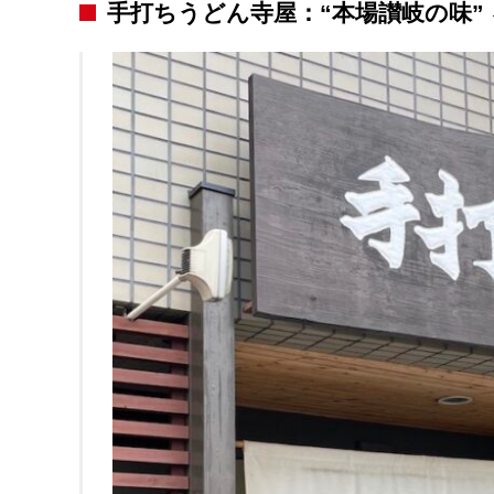
手打ちうどん寺屋：“本場讃岐の味”