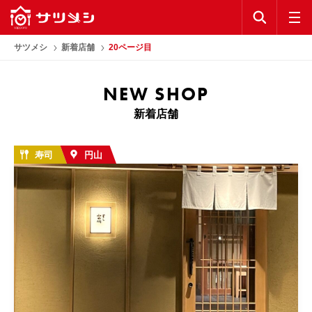
KEYWORD
公式アプリ
サツメシ
新着店舗
20ページ目
お気に入り
NEW SHOP
新着店舗
ランキング
コラム
寿司
円山
公式アプリ
利用規約
プライバシーポリシー