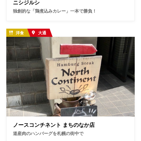
ニシジルシ
独創的な「鶏煮込みカレー」一本で勝負！
洋食
大通
ノースコンチネント まちのなか店
道産肉のハンバーグを札幌の街中で