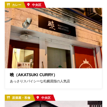
カレー
中央区
曉（AKATSUKI CURRY）
あっさりスパイシーな札幌屈指の人気店
居酒屋・和食
中央区