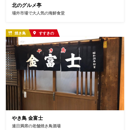
北のグルメ亭
場外市場で大人気の海鮮食堂
焼き鳥
すすきの
やき鳥 金富士
連日満席の老舗焼き鳥酒場